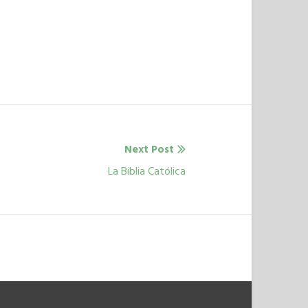
Next Post
Next
La Biblia Católica
post: