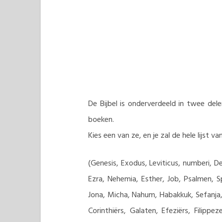
De Bijbel is onderverdeeld in twee d
boeken.
Kies een van ze, en je zal de hele lijst v
(Genesis, Exodus, Leviticus, numberi, D
Ezra, Nehemia, Esther, Job, Psalmen, Sp
Jona, Micha, Nahum, Habakkuk, Sefanja,
Corinthiërs, Galaten, Efeziërs, Filip