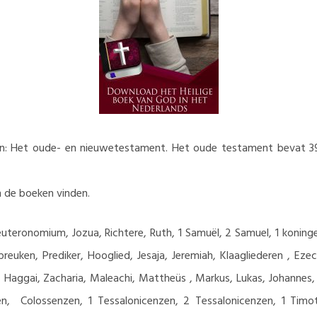
elen: Het oude- en nieuwetestament. Het oude testament bevat 
an de boeken vinden.
euteronomium, Jozua, Richtere, Ruth, 1 Samuël, 2 Samuel, 1 koninge
reuken, Prediker, Hooglied, Jesaja, Jeremiah, Klaagliederen , Ezec
 Haggai, Zacharia, Maleachi, Mattheüs , Markus, Lukas, Johannes, 
pezen, Colossenzen, 1 Tessalonicenzen, 2 Tessalonicenzen, 1 Timo