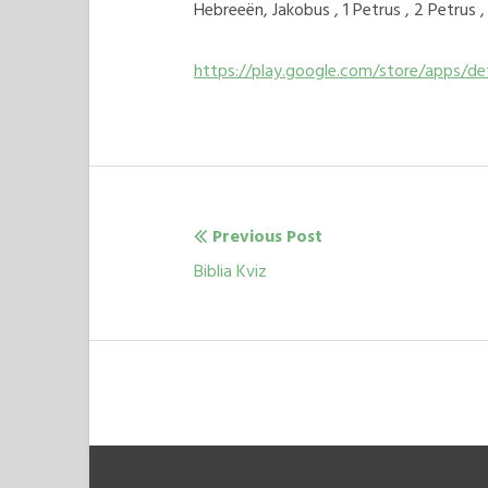
Hebreeën, Jakobus , 1 Petrus , 2 Petrus 
https://play.google.com/store/apps/deta
Previous Post
Navegación
Previous
Biblia Kviz
post:
de
entradas